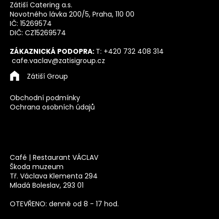
p
Zátiší Catering a.s.
a
Novotného lávka 200/5, Praha, 110 00
t
IČ: 15269574
DIČ: CZ15269574
í
ZÁKAZNICKÁ PODOPRA:
T: +420 732 408 314
cafe.vaclav@zatisigroup.cz
Zátiší Group
Obchodní podmínky
Ochrana osobních údajů
Café | Restaurant VÁCLAV
Škoda muzeum
Tř. Václava Klementa 294
Mladá Boleslav, 293 01
OTEVŘENO: denně od 8 - 17 hod.