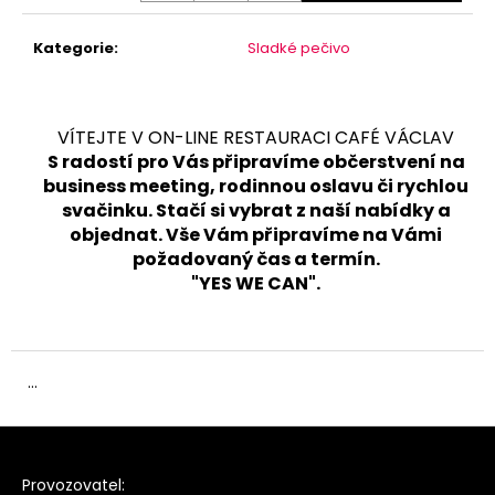
Kategorie
:
Sladké pečivo
VÍTEJTE V ON-LINE RESTAURACI CAFÉ VÁCLAV
S radostí pro Vás připravíme občerstvení na
business meeting, rodinnou oslavu či rychlou
svačinku. Stačí si vybrat z naší nabídky a
objednat. Vše Vám připravíme na Vámi
požadovaný čas a termín.
"YES WE CAN".
...
Z
á
Provozovatel: