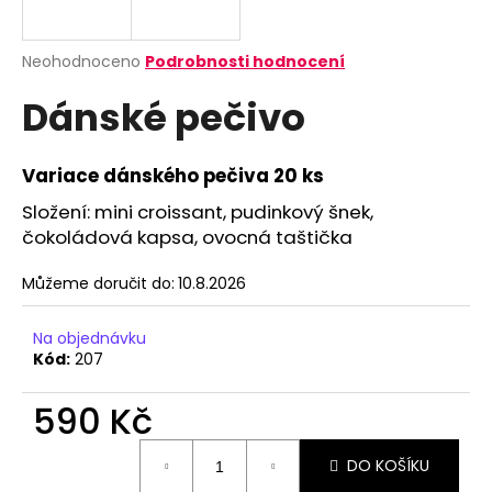
a
j
Průměrné
Neohodnoceno
Podrobnosti hodnocení
í
hodnocení
Dánské pečivo
produktu
t
je
?
0,0
z
Variace dánského pečiva 20 ks
5
hvězdiček.
Složení: mini croissant, pudinkový šnek,
čokoládová kapsa, ovocná taštička
HLEDAT
Můžeme doručit do:
10.8.2026
Na objednávku
Kód:
207
590 Kč
Měrná
DO KOŠÍKU
cena: