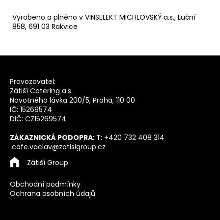
Vyrobeno a plněno v VINSELEKT MICHLOVSKÝ a.s., Luční
858, 691 03 Rakvice
Z
á
Provozovatel:
p
Zátiší Catering a.s.
a
Novotného lávka 200/5, Praha, 110 00
t
IČ: 15269574
DIČ: CZ15269574
í
ZÁKAZNICKÁ PODOPRA:
T: +420 732 408 314
cafe.vaclav@zatisigroup.cz
Zátiší Group
Obchodní podmínky
Ochrana osobních údajů