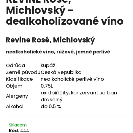
je
a
Michlovský -
0,0
z
j
dealkoholizované víno
5
í
hvězdiček.
t
?
Revine Rosé, Michlovský
nealkoholické víno, růžové, jemně perlivé
Odrůda
kupáž
HLEDAT
Země původu
Česká Republika
Klasifikace
nealkoholické perlivé víno
Objem
0,75L
oxid siřičitý, konzervant sorban
Alergeny
draselný
Alkohol
do 0,5 %
Skladem
Kód:
444