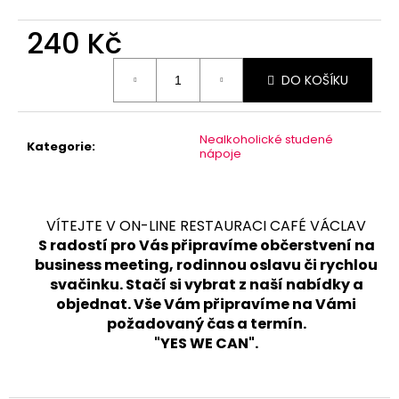
240 Kč
Měrná
DO KOŠÍKU
cena:
Nealkoholické studené
Kategorie
:
nápoje
VÍTEJTE V ON-LINE RESTAURACI CAFÉ VÁCLAV
S radostí pro Vás připravíme občerstvení na
business meeting, rodinnou oslavu či rychlou
svačinku. Stačí si vybrat z naší nabídky a
objednat. Vše Vám připravíme na Vámi
požadovaný čas a termín.
"YES WE CAN".