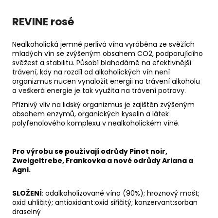
REVINE rosé
Nealkoholická jemně perlivá vína vyráběna ze svěžích
mladých vín se zvýšeným obsahem CO2, podporujícího
svěžest a stabilitu. Působí blahodárně na efektivnější
trávení, kdy na rozdíl od alkoholických vín není
organizmus nucen vynaložit energii na trávení alkoholu
a veškerá energie je tak využita na trávení potravy.
Příznivý vliv na lidský organizmus je zajištěn zvýšeným
obsahem enzymů, organických kyselin a látek
polyfenolového komplexu v nealkoholickém víně.
Pro výrobu se používají odrůdy Pinot noir,
Zweigeltrebe, Frankovka a nové odrůdy Ariana a
Agni.
SLOŽENÍ
: odalkoholizované víno (90%); hroznový mošt;
oxid uhličitý; antioxidant:oxid siřičitý; konzervant:sorban
draselný