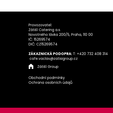
Z
á
Provozovatel:
p
Zátiší Catering a.s.
a
Novotného lávka 200/5, Praha, 110 00
t
IČ: 15269574
DIČ: CZ15269574
í
ZÁKAZNICKÁ PODOPRA:
T: +420 732 408 314
cafe.vaclav@zatisigroup.cz
Zátiší Group
Obchodní podmínky
Ochrana osobních údajů