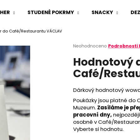
HER
STUDENÉ POKRMY
SNACKY
DE
r do Café/Restaurantu VÁCLAV
Co potřebujete najít?
Průměrné
Neohodnoceno
Podrobnosti
hodnocení
Hodnotový 
produktu
HLEDAT
je
Café/Resta
0,0
z
5
hvězdiček.
Dárkový hodnotový wowch
Poukázky jsou platné do
Muzeum.
Zasíláme je pře
pracovní dny,
nejpozději
osobně v Café/Restauran
Vyberte si hodnotu.