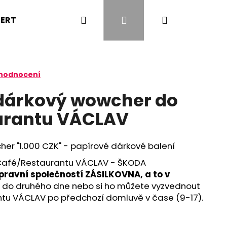
Hledat
Přihlášení
Nákupní
ZERTY
NÁPOJE
OVOCE
KONTAKTY
košík
 hodnocení
dárkový wowcher do
urantu VÁCLAV
er "1.000 CZK" - papírové dárkové balení
 Café/Restaurantu VÁCLAV - ŠKODA
pravní společností ZÁSILKOVNA, a to v
 do druhého dne nebo si ho můžete vyzvednout
tu VÁCLAV po předchozí domluvě v čase (9-17).