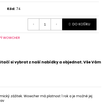
Kód:
74
DO KOŠÍKU
VÝ WOWCHER
Stačí si vybrat z naší nabídky a objednat. Vše Vám
ický zážitek. Wowcher má platnost 1 rok a je možné jej
lav