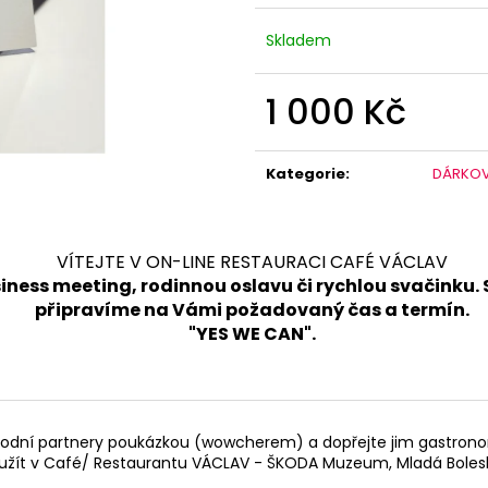
Skladem
1 000 Kč
Měrná
cena:
Kategorie
:
DÁRKO
VÍTEJTE V ON-LINE RESTAURACI CAFÉ VÁCLAV
iness meeting, rodinnou oslavu či rychlou svačinku. 
připravíme na Vámi požadovaný čas a termín.
"YES WE CAN".
bchodní partnery poukázkou (wowcherem) a dopřejte jim gastronom
užít v Café/ Restaurantu VÁCLAV - ŠKODA Muzeum, Mladá Boles